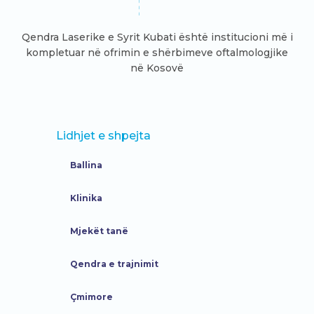
Qendra Laserike e Syrit Kubati është institucioni më i
kompletuar në ofrimin e shërbimeve oftalmologjike
në Kosovë
Lidhjet e shpejta
Ballina
Klinika
Mjekët tanë
Qendra e trajnimit
Çmimore