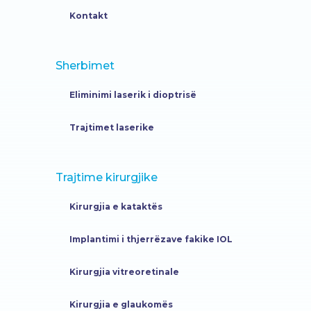
Kontakt
Sherbimet
Eliminimi laserik i dioptrisë
Trajtimet laserike
Trajtime kirurgjike
Kirurgjia e kataktës
Implantimi i thjerrëzave fakike IOL
Kirurgjia vitreoretinale
Kirurgjia e glaukomës