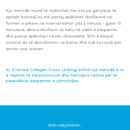
Kjo metodë mund të realizohet me ose pa gërryerje të
epitelit korneal, ku më pastaj aplikohet riboflavinë në
formën e pikave në interval kohor çdo 2 minuta – gjatë 15
minutave, derisa riboflavin të kaloj në odën e përparme
dhe pastaj aplikohen rrezet ultraviolete. 90% e këtyre
rrezeve do të absorbohen në korne dhe nuk ka rrezik për
lenten ose retinën.
XL (Corneal Collagen Cross-Linking) është një metodë e re
e trajtimit të Keratoconusit dhe metoda e vetme për të
parandaluar përparimin e sëmundjes
Shih ndryshimin...