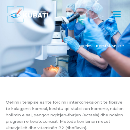
Skip
to
content
Trajtimi i Keratokonusit
Qëllimi i terapisë është forcimi i interkoneksionit të fibrave
të kolagjenit korneal, kështu që stabilizon kornenë, ndalon
hollimin e saj, pengon ngritjen-fryrjen (ectasia) dhe ndalon
progresin e keratoconusit. Metoda kombinon rrezet
ultravjollcë dhe vitaminën B2 (riboflavin).