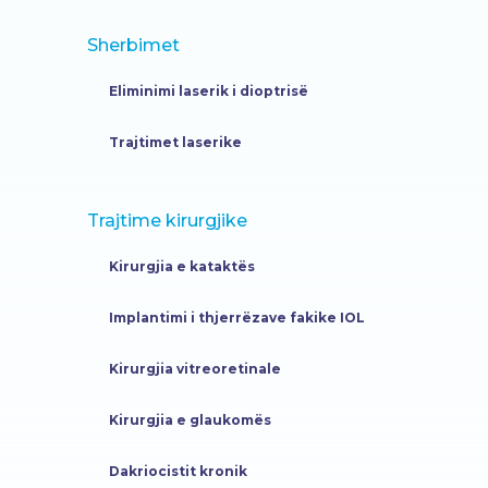
Sherbimet
Eliminimi laserik i dioptrisë
Trajtimet laserike
Trajtime kirurgjike
Kirurgjia e kataktës
Implantimi i thjerrëzave fakike IOL
Kirurgjia vitreoretinale
Kirurgjia e glaukomës
Dakriocistit kronik