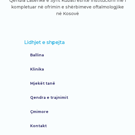
Qendra Laserike e Syrit Kubati është institucioni më i
kompletuar në ofrimin e shërbimeve oftalmologjike
në Kosovë
Lidhjet e shpejta
Ballina
Klinika
Mjekët tanë
Qendra e trajnimit
Çmimore
Kontakt