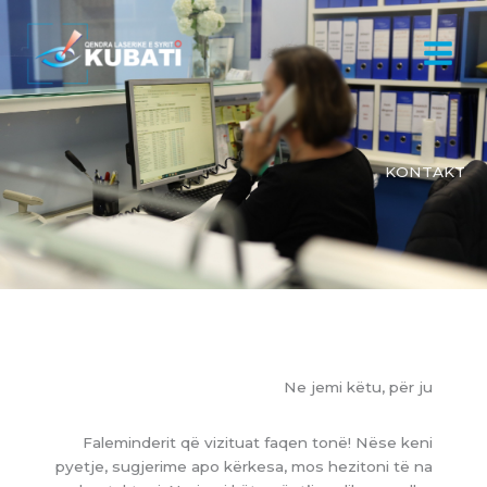
Skip
to
content
KONTAKT
Ne jemi këtu, për ju
Faleminderit që vizituat faqen tonë! Nëse keni
pyetje, sugjerime apo kërkesa, mos hezitoni të na