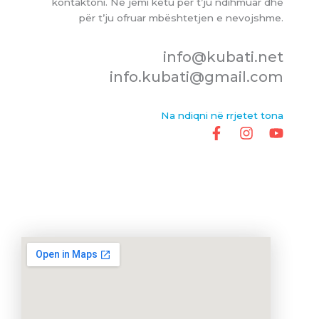
kontaktoni. Ne jemi këtu për t’ju ndihmuar dhe
për t’ju ofruar mbështetjen e nevojshme.
info@kubati.net
info.kubati@gmail.com
Na ndiqni në rrjetet tona
F
I
Y
a
n
o
c
s
u
e
t
t
b
a
u
o
g
b
o
r
e
k
a
-
m
f