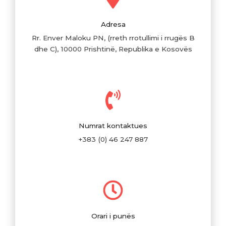
Adresa
Rr. Enver Maloku PN, (rreth rrotullimi i rrugës B
dhe C), 10000 Prishtinë, Republika e Kosovës
Numrat kontaktues
+383 (0) 46 247 887
Orari i punës