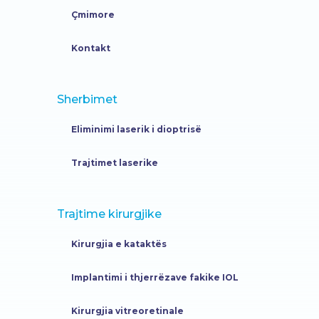
Çmimore
Kontakt
Sherbimet
Eliminimi laserik i dioptrisë
Trajtimet laserike
Trajtime kirurgjike
Kirurgjia e kataktës
Implantimi i thjerrëzave fakike IOL
Kirurgjia vitreoretinale