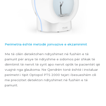
Perimetria është metodë joinvazive e ekzaminimit
Me të cilën detektohen ndryshimet në fushën e të
pamurit për arsye të ndryshme e sidomos për shkak të
dëmtimit të nervit të syrit apo nervit optik te pacientët që
vuajnë nga glaukoma. Ne Qendrën tonë është i instaluar
perimetri i tipit Optopol PTS 2000 tejet i besueshëm cili
me precizitet detekton ndryshimet në fushën e të
pamurit.