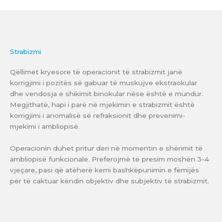
Strabizmi
Qëllimet kryesore të operacionit të strabizmit janë
korrigjimi i pozitës së gabuar të muskujve ekstraokular
dhe vendosja e shikimit binokular nëse është e mundur.
Megjithatë, hapi i parë në mjekimin e strabizmit është
korrigjimi i anomalisë së refraksionit dhe prevenimi-
mjekimi i ambliopisë.
Operacionin duhet pritur deri në momentin e shërimit të
ambliopisë funkcionale. Preferojmë të presim moshën 3-4
vjeçare, pasi që atëherë kemi bashkëpunimin e fëmijës
për të caktuar këndin objektiv dhe subjektiv të strabizmit.