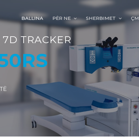
BALLINA
PËR NE
SHERBIMET
ÇM
ALE
 TRACKER
ITE PËRVOJE