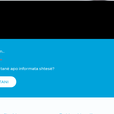
...
 tanë apo informata shtesë?
TANI