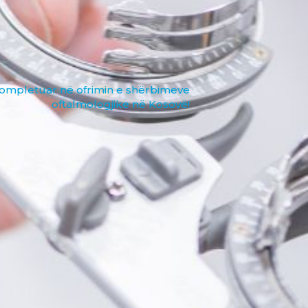
 kompletuar në ofrimin e shërbimeve
oftalmologjike në Kosovë!