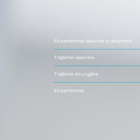
Ekzaminime laserike e dioptrisë
Trajtime laserike
Trajtime kirurgjike
Ekzaminime