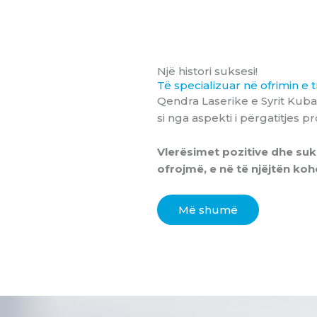
Një histori suksesi!
Të specializuar në ofrimin e 
Qendra Laserike e Syrit Kuba
si nga aspekti i përgatitjes p
Vlerësimet pozitive dhe suks
ofrojmë, e në të njëjtën k
Më shumë