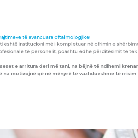
trajtimeve të avancuara oftalmologjike!
ti është institucioni më i kompletuar në ofrimin e shërbi
rofesionale të personelit, poashtu edhe përditësimit të tek
eset e arritura deri më tani, na bëjnë të ndihemi krena
ohë na motivojnë që në mënyrë të vazhdueshme të rrisi