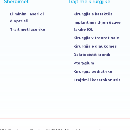
Sherbimet
Trajtime kirurgjike
Eliminimi laserik i
Kirurgjia e kataktës
dioptrisë
Implantimi i thjerrëzave
Trajtimet laserike
fakike IOL
Kirurgjia vitreoretinale
Kirurgjia e glaukomës
Dakriocistit kronik
Pterygium
Kirurgjia pediatrike
Trajtimi i keratokonusit