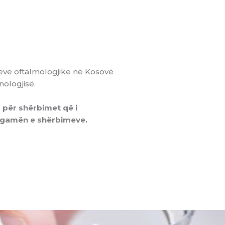
meve oftalmologjike në Kosovë
nologjisë.
r për shërbimet që i
m gamën e shërbimeve.